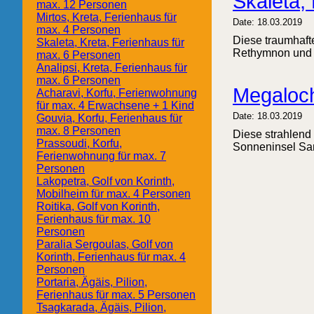
Skaleta,
max. 12 Personen
Mirtos, Kreta, Ferienhaus für
Date: 18.03.2019
max. 4 Personen
Diese traumhafte
Skaleta, Kreta, Ferienhaus für
Rethymnon und nu
max. 6 Personen
Analipsi, Kreta, Ferienhaus für
max. 6 Personen
Megaloch
Acharavi, Korfu, Ferienwohnung
für max. 4 Erwachsene + 1 Kind
Date: 18.03.2019
Gouvia, Korfu, Ferienhaus für
max. 8 Personen
Diese strahlend 
Prassoudi, Korfu,
Sonneninsel Sant
Ferienwohnung für max. 7
Personen
Lakopetra, Golf von Korinth,
Mobilheim für max. 4 Personen
Roitika, Golf von Korinth,
Ferienhaus für max. 10
Personen
Paralia Sergoulas, Golf von
Korinth, Ferienhaus für max. 4
Personen
Portaria, Ägäis, Pilion,
Ferienhaus für max. 5 Personen
Tsagkarada, Ägäis, Pilion,