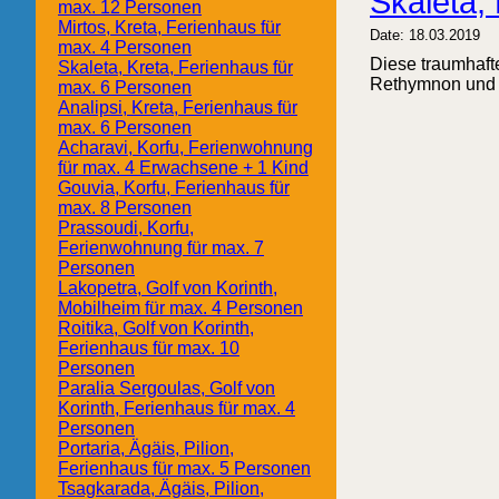
Skaleta,
max. 12 Personen
Mirtos, Kreta, Ferienhaus für
Date: 18.03.2019
max. 4 Personen
Diese traumhafte
Skaleta, Kreta, Ferienhaus für
Rethymnon und nu
max. 6 Personen
Analipsi, Kreta, Ferienhaus für
max. 6 Personen
Acharavi, Korfu, Ferienwohnung
für max. 4 Erwachsene + 1 Kind
Gouvia, Korfu, Ferienhaus für
max. 8 Personen
Prassoudi, Korfu,
Ferienwohnung für max. 7
Personen
Lakopetra, Golf von Korinth,
Mobilheim für max. 4 Personen
Roitika, Golf von Korinth,
Ferienhaus für max. 10
Personen
Paralia Sergoulas, Golf von
Korinth, Ferienhaus für max. 4
Personen
Portaria, Ägäis, Pilion,
Ferienhaus für max. 5 Personen
Tsagkarada, Ägäis, Pilion,