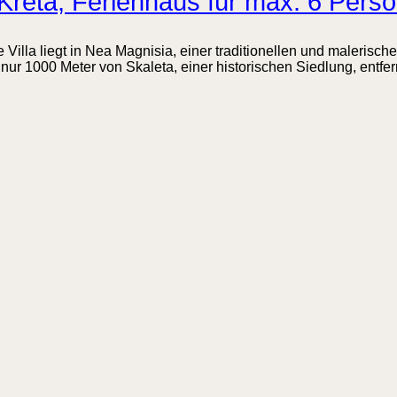
 Kreta, Ferienhaus für max. 6 Pers
 Villa liegt in Nea Magnisia, einer traditionellen und malerisc
r 1000 Meter von Skaleta, einer historischen Siedlung, entfernt